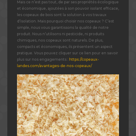
Mais ce n’est pas tout, de par ses propriétés écologique
et économique, ajoutées à son pouvoir isolant efficace,
les copeaux de bois sont la solution à vos travaux
d’isolation. Mais pourquoi choisir nos copeaux ? C’est
simple, nous vous garantissons la qualité de notre
produit. Nous n’utilisons ni pesticide, ni produits
chimiques, nos copeaux sont naturels. De plus,
compacts et économiques, ils présentent un aspect
pratique. Vous pouvez cliquer sur ce lien pour en savoir
plus sur nos engagements :
https://copeaux-
landes.com/avantages-de-nos-copeaux/