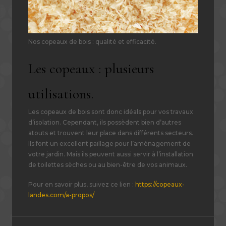
Nos copeaux de bois : qualité et efficacité.
Les copeaux : plusieurs
utilisations.
Les copeaux de bois sont donc idéals pour vos travaux
d’isolation. Cependant, ils possèdent bien d’autres
atouts et trouvent leur place dans différents secteurs.
Ils font un excellent paillage pour l’aménagement de
votre jardin. Mais ils peuvent aussi servir à l’installation
de toilettes sèches ou au bien-être de vos animaux.
Pour en savoir plus, suivez ce lien :
https://copeaux-
landes.com/a-propos/