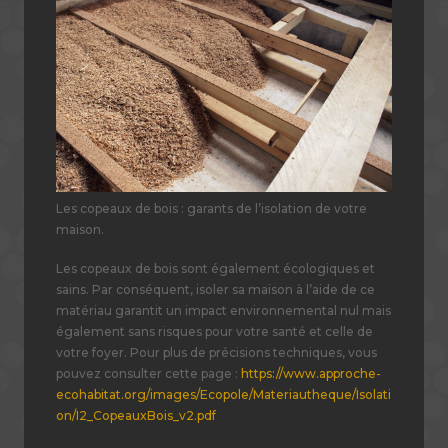
Les copeaux de bois : garants de l’isolation de votre
maison.
Les copeaux de bois sont également écologiques et
sains. Par conséquent, isoler sa maison à l’aide de ce
matériau garantit un impact environnemental nul mais
également sans risques pour votre santé et celle de
votre foyer. Pour plus de précisions techniques, vous
pouvez consulter cette page :
https://www.approche-
ecohabitat.org/images/Ecopole/Materiautheque/Isolati
on/I2_CopeauxBois_v2.pdf