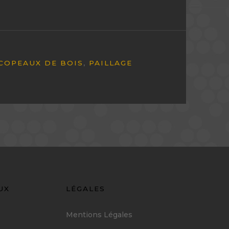
 COPEAUX DE BOIS
,
PAILLAGE
UX
LÉGALES
Mentions Légales