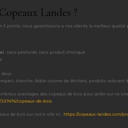
 Copeaux Landes ?
5 points ,nous garantissons a nos clients la meilleur qualité p
rel
: sans pesticide, sans produit chimique
e
t doux
ompact, étanche, faible volume de déchets, produits relevant d
ombreux avantages des copeaux de bois pour jardin sur ce site
ir/337476/copeaux-de-bois
ux de bois sur notre site ici :
https://copeaux-landes.com/pr