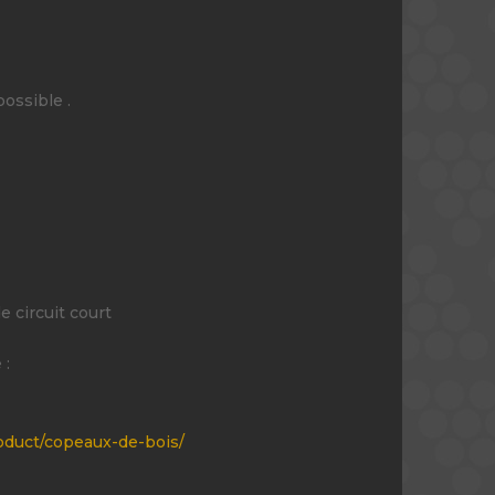
ossible .
e circuit court
 :
oduct/copeaux-de-bois/