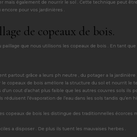
er mais également de nourrir le sol . Cette technique peut être
encore pour vos jardinières .
llage de copeaux de bois.
u paillage que nous utilisons les copeaux de bois . En tant que
ent partout grâce a leurs ph neutre , du potager a la jardinière 
le copeaux de bois améliore la structure du sol et nourrit le t
us d’un cout d’achat plus faible que les autres couvres sols il
ls réduisent l’évaporation de l’eau dans les sols tandis qu’en h
 des copeaux de bois les distingue des traditionnelles écorces
faciles a disposer . De plus ils tuent les mauvaises herbes .